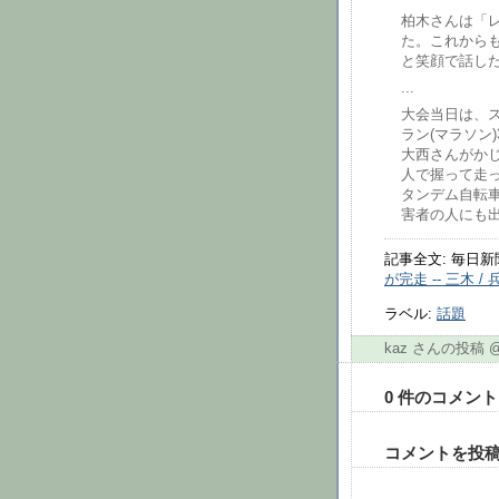
柏木さんは「
た。これから
と笑顔で話し
...
大会当日は、スイ
ラン(マラソン
大西さんがか
人で握って走
タンデム自転
害者の人にも
記事全文: 毎日新
が完走 -- 三木 / 
ラベル:
話題
kaz さんの投稿 
0 件のコメント
コメントを投