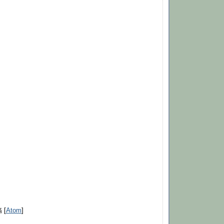
 [
Atom
]