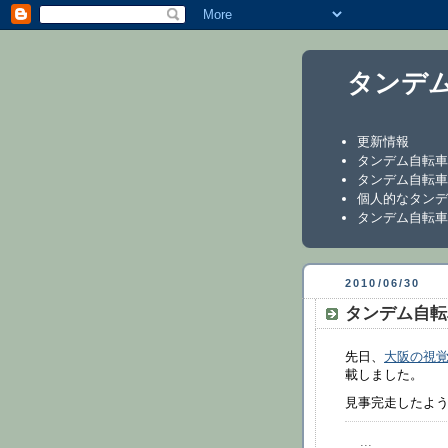
タンデ
更新情報
タンデム自転車
タンデム自転車
個人的なタンデ
タンデム自転車
2010/06/30
タンデム自転
先日、
大阪の視
載しました。
見事完走したよう
...