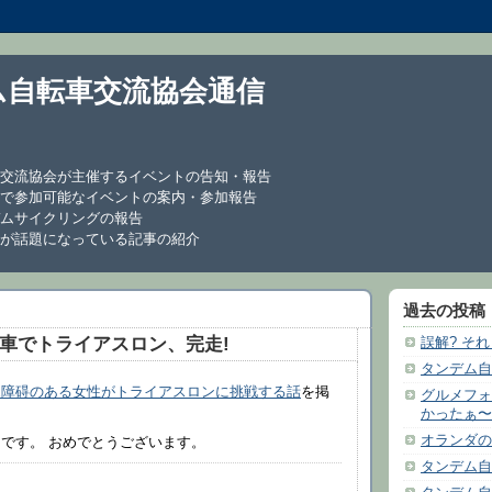
ム自転車交流協会通信
交流協会が主催するイベントの告知・報告
で参加可能なイベントの案内・参加報告
ムサイクリングの報告
が話題になっている記事の紹介
過去の投稿
車でトライアスロン、完走!
誤解? そ
タンデム自
覚障碍のある女性がトライアスロンに挑戦する話
を掲
グルメフォ
かったぁ〜
オランダの
です。 おめでとうございます。
タンデム自