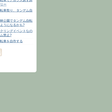
転車でアルプスあずみ
リー
転車祭り、タンデム自
林公園でタンデム自転
ようになるかも?
クリングイベントなの
ム禁止?
転車を自作する