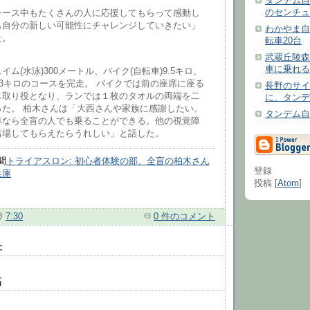
タンデム自
のセンチュ
レース中もたくさんの人に応援してもらって感動し
も自分の新しい可能性にチャレンジしていきたい」
わかやま自
た。
転車20台
武蔵丘陵森
車に乗れる
ム(水泳)300メートル、バイク(自転車)9.5キロ、
)3キロのコースを完走。 バイクでは前の座席に座る
長野のサイ
じ取り役となり、ランでは１枚のタオルの両端を二
に、タンデ
った。 柏木さんは「大西さんや家族に感謝したい。
タンデム自
車なら全盲の人でも乗ることができる。他の視覚障
出場してもらえたらうれしい」と話した。
聞
トライアスロン: 初心者体験の部、全盲の柏木さん
登録
兵庫
投稿 [
Atom
]
@
7:30
0 件のコメント
:
稿