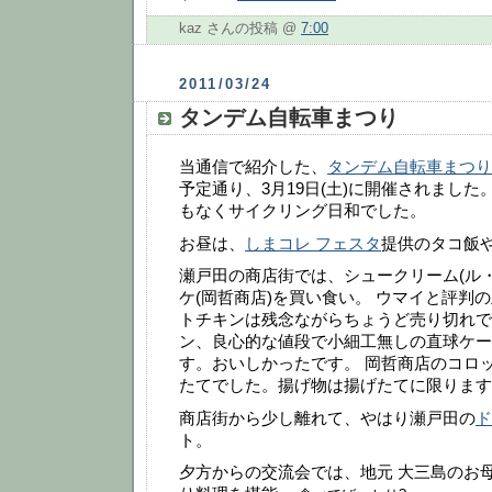
kaz さんの投稿 @
7:00
2011/03/24
タンデム自転車まつり
当通信で紹介した、
タンデム自転車まつり 
予定通り、3月19日(土)に開催されました
もなくサイクリング日和でした。
お昼は、
しまコレ フェスタ
提供のタコ飯
瀬戸田の商店街では、シュークリーム(ル
ケ(岡哲商店)を買い食い。 ウマイと評判
トチキンは残念ながらちょうど売り切れでし
ン、良心的な値段で小細工無しの直球ケー
す。おいしかったです。 岡哲商店のコロ
たてでした。揚げ物は揚げたてに限ります
商店街から少し離れて、やはり瀬戸田の
ド
ト。
夕方からの交流会では、地元 大三島のお