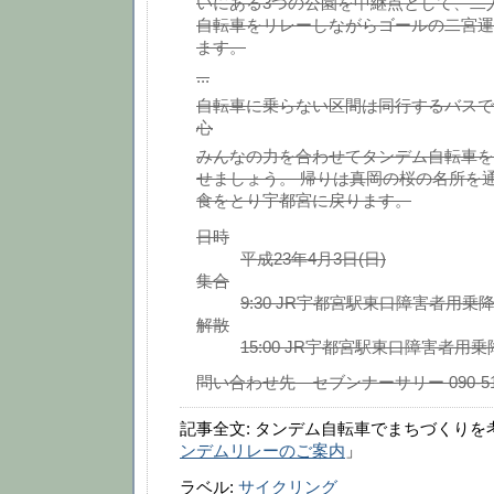
いにある3つの公園を中継点として、二
自転車をリレーしながらゴールの二宮運
ます。
...
自転車に乗らない区間は同行するバスで
心
みんなの力を合わせてタンデム自転車を
せましょう。 帰りは真岡の桜の名所を
食をとり宇都宮に戻ります。
日時
平成23年4月3日(日)
集合
9:30 JR宇都宮駅東口障害者用乗
解散
15:00 JR宇都宮駅東口障害者用乗
問い合わせ先 セブンナーサリー 090-519
記事全文: タンデム自転車でまちづくりを
ンデムリレーのご案内
」
ラベル:
サイクリング