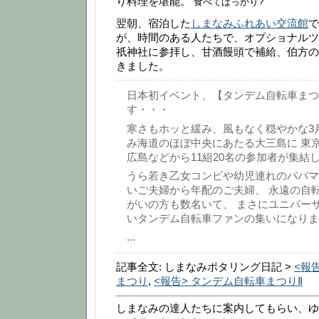
り料理を堪能。
食べてばっかり?
翌朝、宿泊した
しまなみふれあい交流館
で
が、時間のある人たちで、オプショナルツ
祇神社に参拝し、甘酒饅頭で補給、伯方の
きました。
日本初イベント、【タンデム自転車まつ
す・・・
寒さもホッと緩み、風もなく穏やかな3月1
み海道のほぼ中央にあたる大三島に 東
広島などから11組20名の参加者が集結
うら若き乙女コンビや幼児連れのパパマ
いご夫婦から年配のご夫婦、 永遠の自
がいの方も数名いて、 まさにユニバー
いタンデム自転車ファンの集いになりま
...
記事全文: しまなみポタリング日記 >
<報
まつり
,
<報告> タンデム自転車まつりⅡ
しまなみの達人たちに案内してもらい、ゆ