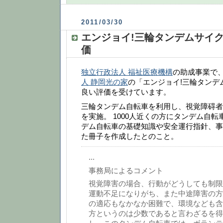
2011/03/30
エンジョイ!三輪タンデムサイ
価
独立行政法人 福祉医療機構
の助成事業で
人 静岡光の家
の「エンジョイ!三輪タンデ
良い評価を受けています。
三輪タンデム自転車を利用し、視覚障碍者
を実施。 1000人近くの方にタンデム自
デム自転車の基礎知識や安全運行指針、事
た冊子を作成したとのこと。
...
事務局によるコメント
視覚障害の場合、行動がどうしても制限
運動不足になりがち、また中途障害の方
の適応もなかなか困難で、環境なども含
方というのは少数であると言わざるを得