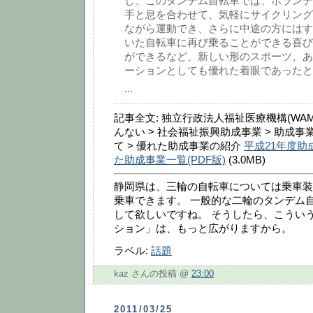
し、このタンデム自転車では、ボランテ
手と息を合わせて、気軽にサイクリング
ながら運動でき、さらに中途の方にはす
いた自転車に再び乗ることができる喜び
ができるなど、新しい形のスポーツ、あ
ーションとしても優れた着眼であったと
...
記事全文: 独立行政法人福祉医療機構(WAM
んない > 社会福祉振興助成事業 > 助成
て > 優れた助成事業の紹介
平成21年度助
た助成事業一覧(PDF版)
(3.0MB)
静岡県は、三輪の自転車については乗車装
乗車できます。 一般的な二輪のタンデム
して欲しいですね。 そうしたら、こうい
ション」は、もっと広がりますから。
ラベル:
話題
kaz さんの投稿 @
23:00
2011/03/25