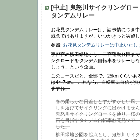
[中止] 鬼怒川サイクリングロ
タンデムリレー
お花見タンデムリレーは、諸事情につき中
残念ではありますが、いつかきっと実施し
参照:
お花見タンデムリレーは中止いたし
宇都宮の柳田緑地から、二宮運動公園まで
ングロードをタンデム自転車をリレーしな
しょう、という企画。
このコースだと、全部で、25kmくらいあ
は4〜7km。 これなら、自転車に自信が
ますね。
春の柔らかな日差しとすがすがしい風、
しを浴びてサイクリングに出かけません
鬼怒川サイクリングロードを通り、桜の
宮を目指すタンデム自転車お花見ツアー
した。
柳田緑地公園を起点とし、鬼怒川サイク