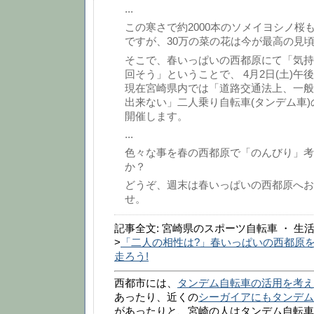
...
この寒さで約2000本のソメイヨシノ桜
ですが、30万の菜の花は今が最高の見
そこで、春いっぱいの西都原にて「気持
回そう」ということで、 4月2日(土)午
現在宮崎県内では「道路交通法上、一般
出来ない」二人乗り自転車(タンデム車)
開催します。
...
色々な事を春の西都原で「のんびり」考
か？
どうぞ、週末は春いっぱいの西都原へお
せ。
記事全文: 宮崎県のスポーツ自転車 ・ 生
>
「二人の相性は?」春いっぱいの西都原
走ろう!
西都市には、
タンデム自転車の活用を考え
あったり、近くの
シーガイアにもタンデム
があったりと、宮崎の人はタンデム自転車