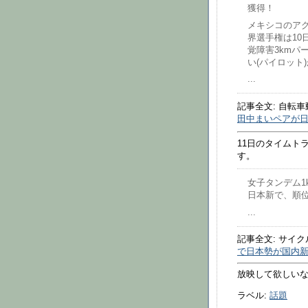
獲得！
メキシコのア
界選手権は1
覚障害3kmパ
い(パイロット
...
記事全文: 自転
田中まいペアが日
11日のタイムト
す。
女子タンデム1
日本新で、順位
...
記事全文: サイク
で日本勢が国内
放映して欲しい
ラベル:
話題