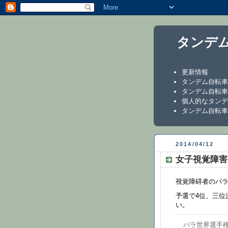
タンデ
更新情報
タンデム自転車
タンデム自転車
個人的なタンデ
タンデム自転車
2014/04/12
女子視覚障害
視覚障碍者のパ
予選で4位、三位
い。
パラ世界選手権