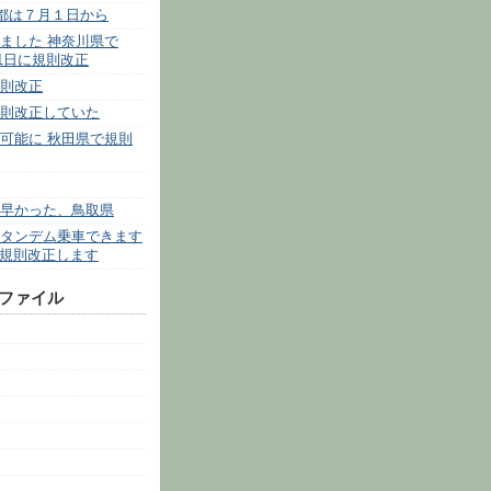
京都は７月１日から
ました 神奈川県で
月1日に規則改正
則改正
則改正していた
可能に 秋田県で規則
早かった、鳥取県
タンデム乗車できます
県が規則改正します
 ファイル