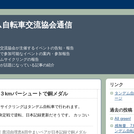
ム自転車交流協会通信
交流協会が主催するイベントの告知・報告
で参加可能なイベントの案内・参加報告
ムサイクリングの報告
が話題になっている記事の紹介
リンク
３kmパーシュートで銅メダル
タンデム自
ージ
ラサイクリングはタンデム自転車で行われます。
過去の投稿
決定戦で逆転、日本記録更新だそうです。 カッコい
All green!
感無量、7
ンデム自転
 鹿沼由理恵&田中まいペアが日本記録で銅メダル