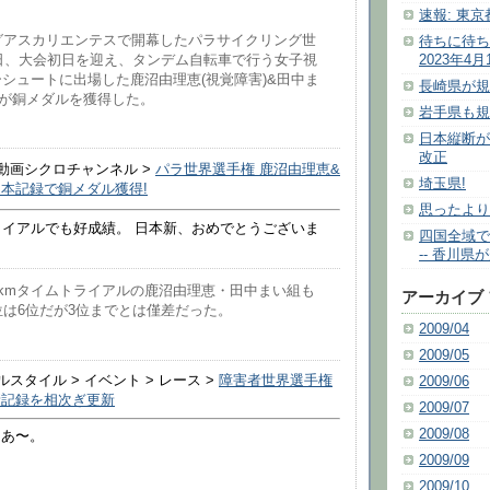
速報: 東
グアスカリエンテスで開幕したパラサイクリング世
待ちに待ち
0日、大会初日を迎え、タンデム自転車で行う女子視
2023年4
ーシュートに出場した鹿沼由理恵(視覚障害)&田中ま
長崎県が規
)が銅メダルを獲得した。
岩手県も規
日本縦断が
改正
車動画シクロチャンネル >
パラ世界選手権 鹿沼由理恵&
埼玉県!
本記録で銅メダル獲得!
思ったより
ライアルでも好成績。 日本新、おめでとうございま
四国全域で
-- 香川
kmタイムトライアルの鹿沼由理恵・田中まい組も
アーカイブ
は6位だが3位までとは僅差だった。
2009/04
2009/05
ルスタイル > イベント > レース >
障害者世界選手権
2009/06
新記録を相次ぎ更新
2009/07
2009/08
なあ〜。
2009/09
2009/10