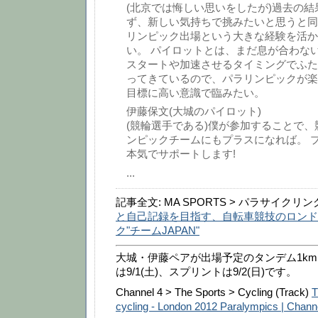
(北京では悔しい思いをしたが)過去の結
ず、新しい気持ちで挑みたいと思うと同
リンピック出場という大きな経験を活か
い。 パイロットとは、まだ息が合わな
スタートや加速させるタイミングでふた
ってきているので、パラリンピックが楽
目標に高い意識で臨みたい。
伊藤保文(大城のパイロット)
(競輪選手である)僕が参加することで
ンピックチームにもプラスになれば。 
本気でサポートします!
...
記事全文: MA SPORTS > パラサイクリン
と自己記録を目指す、自転車競技のロンド
ク"チームJAPAN"
大城・伊藤ペアが出場予定のタンデム1k
は9/1(土)、スプリントは9/2(日)です。
Channel 4 > The Sports > Cycling (Track)
T
cycling - London 2012 Paralympics | Chann