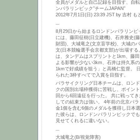
全員がメダルと自己記録を目指す、自転
ンパラリンピック"チームJAPAN"
2012年7月1日(日) 23:39 JST by 吉村 も
...
8月29日から始まるロンドンパラリン
には、藤田征樹(日立建機)、石井雅史(
財団)、大城竜之(文京盲学校)、大城の
文(日本競輪選手会京都支部)が出場する
は、タンデムはスプリントと1km、藤
よる影響が少ない3km、石井は持久系
1kmで好成績を狙う」と高橋仁監督。 
られた3枠すべてで入賞を目指す。
パラサイクリング日本チームは、ロンド
クの国別出場枠獲得に苦戦し、ポイント
回から6回遠征を行った。 共に戦って
しての結束力は強い。 4年前の北京パ
金1個を含む6個のメダルを獲得し日本
た彼らは、ロンドンパラリンピックでも
見せてくれるに違いない。
...
大城竜之(B/視覚障害)