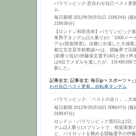
パラリンピック:息合わせ自己ベスト更
ム
毎日新聞 2012年09月01日 21時24分 (
21時36分)
【ロンドン和田浩幸】パラリンピック第
車男子タンデム(2人乗り)の「1000メ
アル(視覚障害)」決勝に出場した大城竜之選
都立文京盲学校教諭==は、競輪界で活
(前乗り役)の伊藤保文選手(40)と掛け声を
は6位でメダルを逃したが、1分4秒266
新した。
記事全文: 記事全文: 毎日jp > スポーツ >
パ
わせ自己ベスト更新…自転車タンデム
パラリンピック:「ベストの走り」…大城
毎日新聞 2012年09月03日 00時47分 (
01時47分)
ロンドン・パラリンピック第5日は2日
デム(2人乗り)スプリントで、視覚障害
と、パイロットを務める競輪選手の伊藤