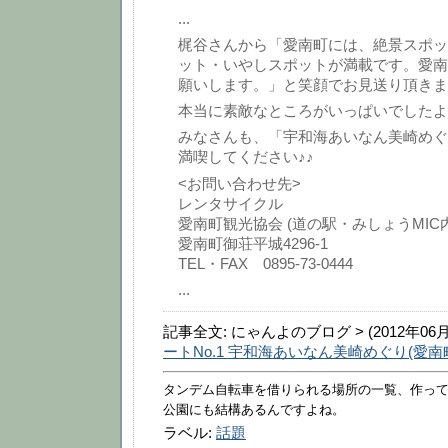
...
梶谷さんから「愛南町には、絶景スポッ
ット・いやしスポットが満載です。愛南
願いします。」と笑顔でお見送り頂きま
本当に素敵なところがいっぱいでしたよ～(*
みなさんも、「宇和海あいなん美崎めぐ
満喫してください♪♪
<お問い合わせ先>
レンタサイクル
愛南町観光協会 (道の駅・みしょうMIC内
愛南町御荘平城4296-1
TEL・FAX 0895-73-0444
...
記事全文: にゃんよのブログ > (2012年06月
ートNo.1 宇和海あいなん美崎めぐり(愛南
タンデム自転車を借りられる場所の一覧、作っ
公園にも結構あるんですよね。
ラベル:
話題