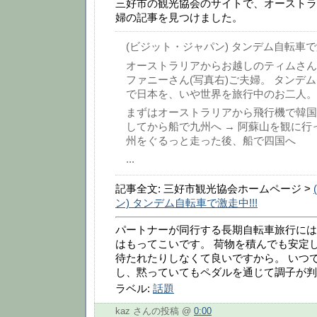
三好市の観光協会のサイトで、オーストラ
婦の記事を見つけました。
(ビジット・ジャパン) タンデム自転車で激
オーストラリアからお越しのティムさん
ファニーさん(写真右)ご夫婦。 タンデム
で日本を、いや世界を旅行中のお二人。
まずはオーストラリアから飛行機で韓国へ
してから船で九州へ → 阿蘇山を観に行
州をぐるっと走った後、船で四国へ
...
記事全文: 三好市観光協会ホームページ >
ン) タンデム自転車で激走中!!!
パートナーが同行する長期自転車旅行には
はもってこいです。 荷物を積んでも安定
待たれたりしなくて良いですから。 いつ
し、黙っていてもペダルを通じて調子が判
ラベル:
話題
kaz さんの投稿 @
0:00