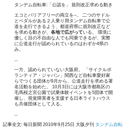
タンデム自転車:「公認を」 規則改正求める動き
エコとバリアフリーの両立を--。 二つのサドル
とペダルがある２人乗り用タンデム自転車で公
道を走行できるよう、都道府県に規則改正など
を求める動きが、
各地で広がって
いる。 環境に
優しく目の不自由な人でも同乗できるが、実際
に公道走行が認められているのはわずか4県の
み。
...
一方、認められていない大阪府。 「サイクルボ
ランティア・ジャパン」関西など自転車愛好家
らでつくる団体が9月から、公道走行を求める署
名活動を始めた。 10月3日には大阪市都島区の
毛馬桜之宮公園で試乗体験イベントを5団体で開
催し、視覚障害者を支援する日本ライトハウス
も共催団体として入る。
...
記事全文: 毎日新聞 2010年9月25日 大阪夕刊
タンデム自転