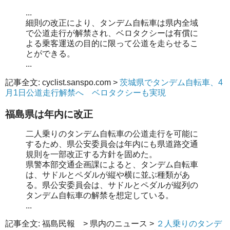
...
細則の改正により、タンデム自転車は県内全域
で公道走行が解禁され、ベロタクシーは有償に
よる乗客運送の目的に限って公道を走らせるこ
とができる。
...
記事全文: cyclist.sanspo.com >
茨城県でタンデム自転車、4
月1日公道走行解禁へ ベロタクシーも実現
福島県は年内に改正
二人乗りのタンデム自転車の公道走行を可能に
するため、県公安委員会は年内にも県道路交通
規則を一部改正する方針を固めた。
県警本部交通企画課によると、タンデム自転車
は、サドルとペダルが縦や横に並ぶ種類があ
る。県公安委員会は、サドルとペダルが縦列の
タンデム自転車の解禁を想定している。
...
記事全文: 福島民報 > 県内のニュース >
２人乗りのタンデ