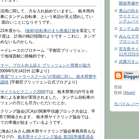
えています。
開放準備中
青山の街を
活用に関して、力を入れ始めていますし、 栃木県内
サイクリン
記事にタンデム自転車、という単語が見え隠れしてい
ンデムパイ
 面白いことになりそうです。
タンデム自
21年度から、
(仮称)自転車のまち推進計画
を策定して
みんなでサ
年度は、計画の検討段階のようです -- これに、タンデ
プロジェク
込めないものかしら。
宮古島サイ
ロードレースのプロチーム「宇都宮ブリッツェン」
11月22日
して地域貢献に積極的です。
武庫川タンデ
マナー、プロも向上訴え ブリッツェンと県警が協力
2009年5月14日付 記事より)
教室"ウィーラースクール"の実績に対し、栃木県警中
感謝状
(宇都宮ブリッツェン公式ブログより)
登録
サイクルピクニック2009
では、栃木県警の許可を得
投稿 [
Atom
]
車による参加が実現されました。 タンデム自転車の
ッツェンの方にも尽力いただいたとか。
モバイル バ
クリング協会(JCA)の関東甲信越ブロック大会は、平
木県で開催されます。 栃木県サイクリング協会では、
けての準備が始まっているようです。
七海あけみさん(栃木県サイクリング協会事務局長もな
ブログの、
栃木県サイクリング協会 第2回準備委員会