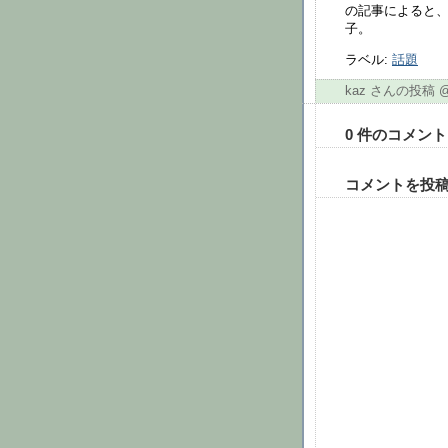
の記事によると、
子。
ラベル:
話題
kaz さんの投稿 
0 件のコメント
コメントを投