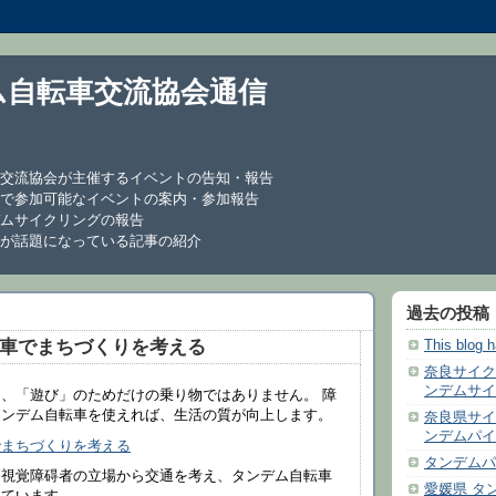
ム自転車交流協会通信
交流協会が主催するイベントの告知・報告
で参加可能なイベントの案内・参加報告
ムサイクリングの報告
が話題になっている記事の紹介
過去の投稿
車でまちづくりを考える
This blog 
奈良サイク
ンデムサイ
、「遊び」のためだけの乗り物ではありません。 障
タンデム自転車を使えれば、生活の質が向上します。
奈良県サイ
ンデムパイ
でまちづくりを考える
タンデムパ
、視覚障碍者の立場から交通を考え、タンデム自転車
愛媛県 タ