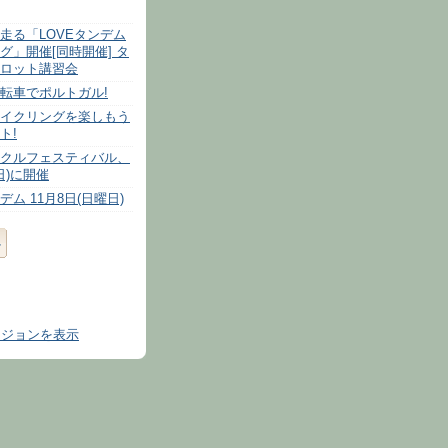
走る「LOVEタンデム
グ」開催[同時開催] タ
ロット講習会
転車でポルトガル!
イクリングを楽しもう
ト!
クルフェスティバル、
(日)に開催
ム 11月8日(日曜日)
ージョンを表示