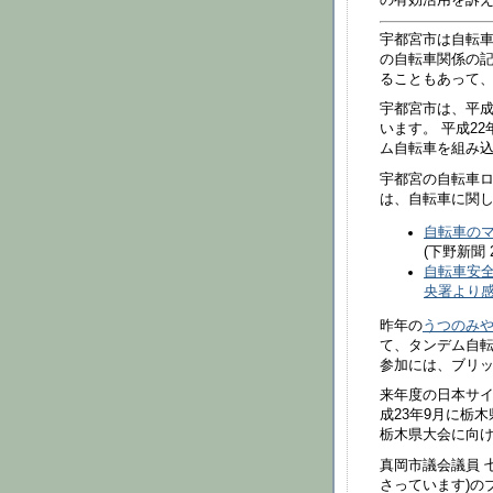
の有効活用を訴
宇都宮市は自転車
の自転車関係の
ることもあって、
宇都宮市は、平成
います。 平成22
ム自転車を組み
宇都宮の自転車
は、自転車に関
自転車の
(下野新聞 
自転車安全
央署より
昨年の
うつのみや
て、タンデム自転
参加には、ブリ
来年度の日本サイ
成23年9月に栃
栃木県大会に向
真岡市議会議員 
さっています)の